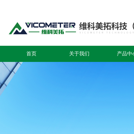
首页
关于我们
产品中