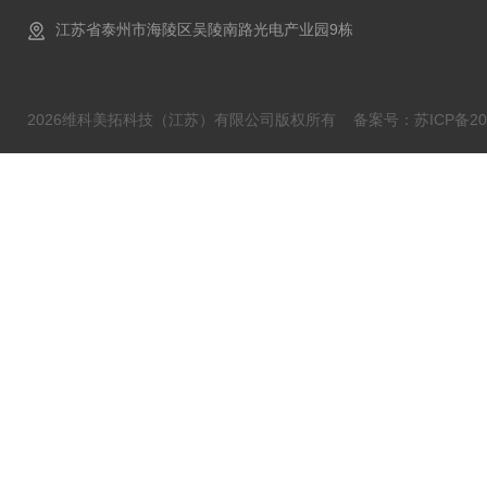
江苏省泰州市海陵区吴陵南路光电产业园9栋
2026维科美拓科技（江苏）有限公司版权所有
备案号：苏ICP备202