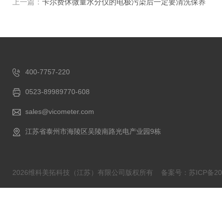
上一篇：
卡尔费休微量水分仪的电极污染后一定要清洗保养
400-7757-220
0523-89989770-608
sales@vicometer.com
江苏省泰州市海陵区吴陵南路光电产业园9栋
2026维科美拓科技（江苏）有限公司版权所有
备案号：苏ICP备202