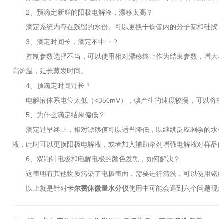
2、预滴定新鲜的阳极电解液，漂移太高？
滴定系统内存在残留的水份。可以更换干燥管内的分子筛和硅胶；
3、滴定时间长，滴定不中止？
控制参数选择不当，可以使用相对漂移终止作为结束参数，增大相
高炉温，延长蒸发时间。
4、预滴定时间过长？
电解液体系电位太低（<350mV），碘产生的速度较慢，可以将
5、为什么滴定结果偏低？
滴定过早终止，相对漂移值可以适当降低，以继续反应剩余的水份
液，此时可以更换阳极电解液，或者加入辅助溶剂增强电解液对样品
6、双铂针电极和电解电极的颜色发黑，如何解决？
这表明有其他物质污染了电极表面，需要进行清洗，可以使用铬酸
以上就是针对
卡尔费休微量水分仪
使用中可能会遇到六个问题现