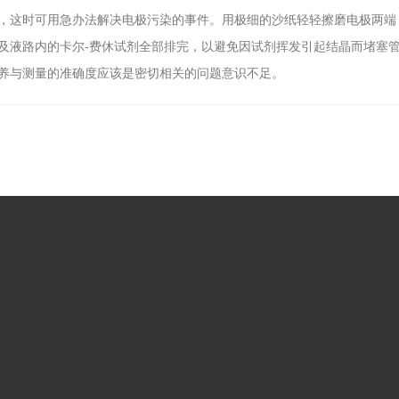
，这时可用急办法解决电极污染的事件。用极细的沙纸轻轻擦磨电极两端
及液路内的卡尔-费休试剂全部排完，以避免因试剂挥发引起结晶而堵塞
养与测量的准确度应该是密切相关的问题意识不足。