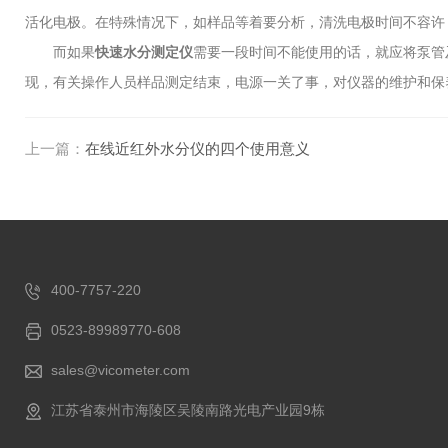
活化电极。在特殊情况下，如样品等着要分析，清洗电极时间不容许
而如果
快速水分测定仪
需要一段时间不能使用的话，就应将泵管
现，有关操作人员样品测定结束，电源一关了事，对仪器的维护和保
上一篇：
在线近红外水分仪的四个使用意义
400-7757-220
0523-89989770-608
sales@vicometer.com
江苏省泰州市海陵区吴陵南路光电产业园9栋