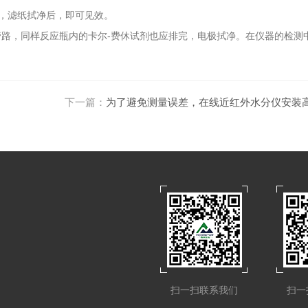
，滤纸拭净后，即可见效。
管路，同样反应瓶内的卡尔-费休试剂也应排完，电极拭净。在仪器的检测
下一篇：
为了避免测量误差，在线近红外水分仪安装
扫一扫联系我们
扫一