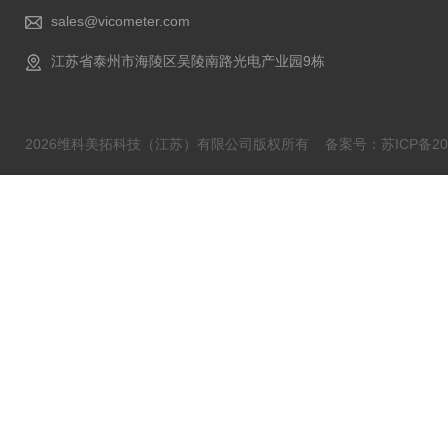
sales@vicometer.com
江苏省泰州市海陵区吴陵南路光电产业园9栋
2026维科美拓科技（江苏）有限公司版权所有
备案号：苏ICP备202