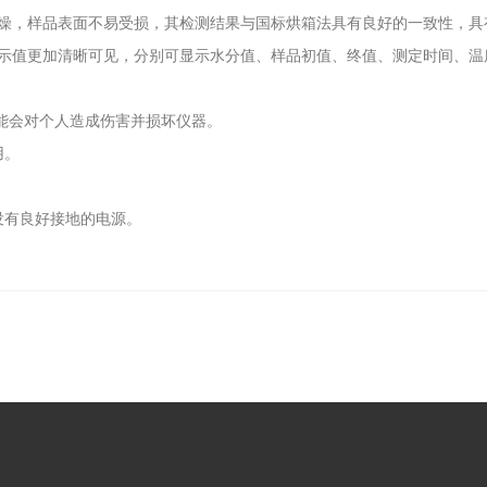
燥，样品表面不易受损，其检测结果与国标烘箱法具有良好的一致性，具
示值更加清晰可见，分别可显示水分值、样品初值、终值、测定时间、温
能会对个人造成伤害并损坏仪器。
用。
没有良好接地的电源。