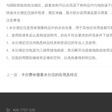
与国际烘箱加热法相比，卤素加热可以在高温下将样品均匀地快速干
快速水分测定仪操作简便，测定准确，显示部分采用液晶显示屏幕，
注意事项
1.水分测定仪是用来测量样品中的水份含量，用于其他任何用途都可
2、使用前请务必认真阅读说明书，勿在不符合要求的环境条件下使
3、水分测定仪仅供熟悉样品性质和受训过的专业人员使用。
4、水分测定仪电源为三插带接地插座，禁示断开仪器接地线或使用
5、仪器的周围应确保有足够的空间，以免热量堆积和过热。
上一篇：
卡尔费休微量水分仪的应用及特点
400-7757-220