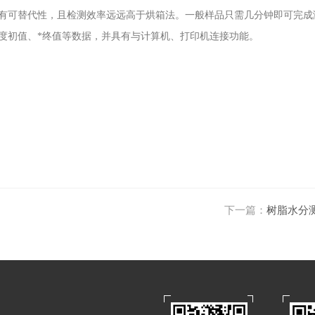
有可替代性，且检测效率远远高于烘箱法。一般样品只需几分钟即可完成
度初值、*终值等数据，并具有与计算机、打印机连接功能。
下一篇：
树脂水分