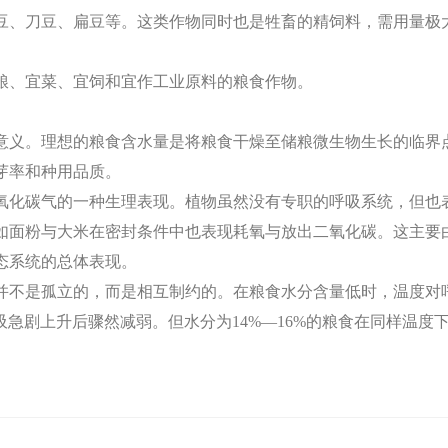
豆、刀豆、扁豆等。这类作物同时也是牲畜的精饲料，需用量极
粮、宜菜、宜饲和宜作工业原料的粮食作物。
意义。理想的粮食含水量是将粮食干燥至储粮微生物生长的临界
芽率和种用品质。
氧化碳气的一种生理表现。植物虽然没有专职的呼吸系统，但也
如面粉与大米在密封条件中也表现耗氧与放出二氧化碳。这主要
态系统的总体表现。
并不是孤立的，而是相互制约的。在粮食水分含量低时，温度对
度下,呼吸急剧上升后骤然减弱。但水分为14%—16%的粮食在同