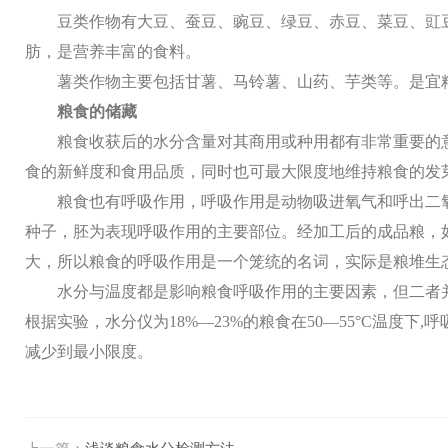
豆类作物有大豆、蚕豆、豌豆、绿豆、赤豆、菜豆、豇
肪，是营养丰富的食料。
薯类作物主要包括甘薯、马铃薯、山药、芋类等。是宜
粮食的储藏
粮食收获后的水分含量对其商用或种用都有非常重要的
食的新鲜度和食用品质，同时也可最大限度地维持粮食的发
粮食也有呼吸作用，呼吸作用是动物吸进氧气和呼出二
种子，胚为表现呼吸作用的主要部位。经加工后的成品粮，
大，所以粮食的呼吸作用是一个笼统的名词，实际是粮堆生
水分与温度都是影响粮食呼吸作用的主要因素，但二者
根据实验，水分仪为
18%—23%的粮食在50—55°C温
减少到最小限度。