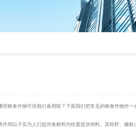
哪些粮食作物可供我们食用呢？下面我们把常见的粮食作物作一
类作用以子实为人们提供食粮和为牲畜提供饲料。其秸秆、糠麸