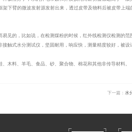
框架下臂的微波发射源发射出来，透过皮带及物料后被皮带上端
而易见的，比如说，在检测煤粉的时候，红外线检测仪检测的范
非接触式水分测试仪，坚固耐用，响应快，测量精度较好，被设
硅、木料、羊毛、食品、砂、聚合物、棉花和其他非传导材料。
下一篇：
水