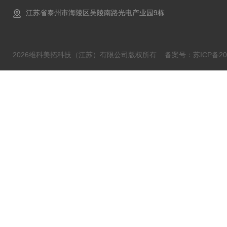
江苏省泰州市海陵区吴陵南路光电产业园9栋
2026维科美拓科技（江苏）有限公司版权所有
备案号：苏ICP备202