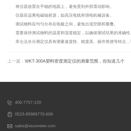
将仪器放置在平稳的地面上，避免受到外部震动影响。
仪器应远离电磁辐射源，如高压电线和强电机械设备。
测试物料应均匀分布在电极之间，避免出现空隙和重叠。
需要保持测试物料的温度和湿度稳定，以确保测试结果的准确性
库仑法水分测定仪具有测量速度快、精度高、操作简便等特点，可
上一篇：
WKT-300A塑料密度测定仪的测量范围，你知道几个
400-7757-220
0523-89989770-608
sales@vicometer.com