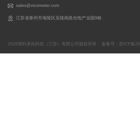
sales@vicometer.com
江苏省泰州市海陵区吴陵南路光电产业园9栋
2026维科美拓科技（江苏）有限公司版权所有
备案号：苏ICP备202