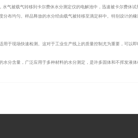
0°℃”，水气被载气转移到卡尔费休水分测定仪的电解池中，迅速被卡尔费
度分布均匀。样品释放的水分经由载气被转移至滴定杯中。特别设计的橡胶
适用于现场快速检测。这对于工业生产线上的质量控制尤为重要，可以即
的水分含量，广泛应用于多种材料的水分测定，是许多固体和不挥发液体