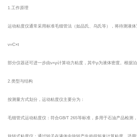
1.工作原理
运动粘度仪通常采用标准毛细管法（如品氏、乌氏等），将待测液体
ν=C×t
部分仪器还可进一步由ν×ρ计算动力粘度，其中ρ为液体密度。根
2.类型与结构
按测量方式划分，运动粘度仪主要分为：
毛细管式运动粘度仪：符合GB/T 265等标准，多用于石油产品
旋转式粘度仪：通过转子在液体中旋转产生的扭矩来计算粘度，适用