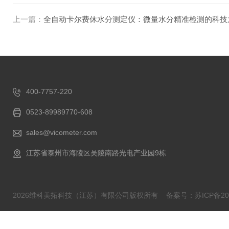
上一篇：
全自动卡尔费休水分测定仪：微量水分精准检测的科技
400-7757-220
0523-89989770-608
sales@vicometer.com
江苏省泰州市海陵区吴陵南路光电产业园9栋
2026维科美拓科技（江苏）有限公司版权所有
备案号：苏ICP备202