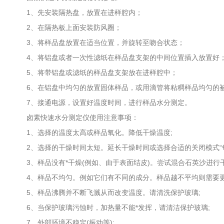
1、先安装隔热盘，放置在进样腔内；
2、在隔热板上面安装防风圈；
3、将样品盘放置在适当位置，并旋转至吻合状态；
4、将铝盘或者一次性滤纸在样品盘支架的中间位置插入放置好
5、将带铝盘或滤纸的样品盘支架放在进样腔中；
6、在铝盘中均匀的放置固体样品，或用滴管将粘稠样品均匀的
7、接通电源，设置好温度时间，进行样品水分测定。
卤素快速水分测定仪使用注意事项：
1、选择的温度太高或样品氧化。降低干燥温度;
2、选择的干燥时间太短。延长干燥时间或选择合适的关闭模式“每
3、样品没有*干燥(例如、由于表面结皮)。尝试混合石英沙进行干
4、样品不均匀。例如它们有不同的成分。样品越不平均则需要更
5、样品沸腾并不断飞溅从而改变温度。请清洗保护玻璃;
6、当保护玻璃污蚀时，加热量不能*发挥，请清洁保护玻璃;
7、外部环境不稳定(振动等);