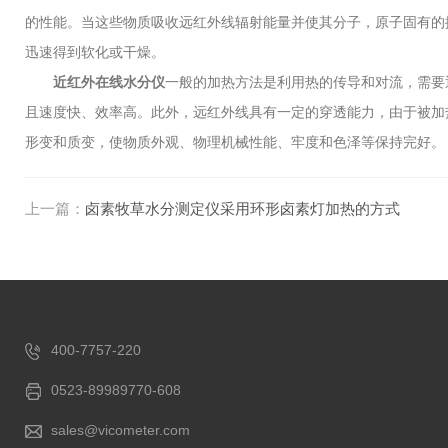
的性能。当这些物质吸收远红外线辐射能量并使其分子，原子固有的
迅速得到软化或干燥。
近红外在线水分仪
一般的加热方法是利用热的传导和对流，需要
且速度快、效率高。此外，远红外线具有一定的穿透能力，由于被加
形变和质变，使物质外观、物理机械性能、牢度和色泽等保持完好。
上一篇：
卤素牧草水分测定仪采用环形卤素灯加热的方式
400-7757-220
0523-89989770-608
sales@vicometer.com