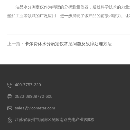
油品水分测定仪作为精密的分析测量仪器，通过科学技术的力量为
船舶工业等领域的广泛应用，进一步展现了该产品的前景和潜力。让
上一篇：
卡尔费休水分滴定仪常见问题及故障处理方法
400-7757-220
0523-89989770-608
sales@vicometer.com
江苏省泰州市海陵区吴陵南路光电产业园9栋