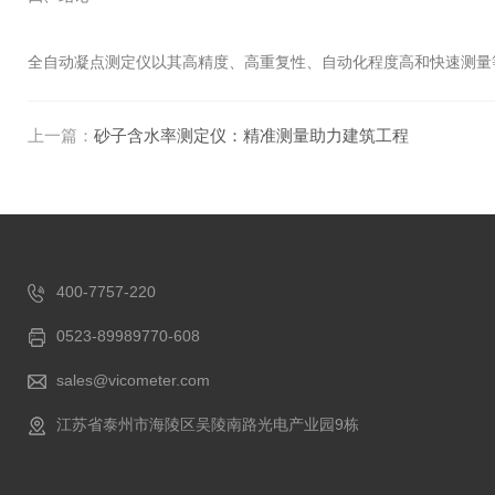
全自动凝点测定仪以其高精度、高重复性、自动化程度高和快速测量
上一篇：
砂子含水率测定仪：精准测量助力建筑工程
400-7757-220
0523-89989770-608
sales@vicometer.com
江苏省泰州市海陵区吴陵南路光电产业园9栋