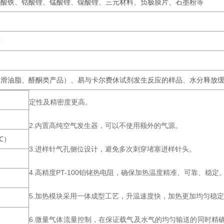
磷酸铁、钴酸锂、锰酸锂、镍酸锂、三元材料、负极膜片、石墨粉等
等
润滑油脂、醛酮类产品）、易与卡尔费休试剂发生反应的样品、水分释放
定性及精密度更高。
2.内置高纯空气发生器，可以不使用额外的气源。
0℃）
3.进样针气孔侧位设计，避免多次刺穿堵塞进样针头。
4.高精度PT-100铂铑热电阻，确保加热温度精准、可靠、稳定
5.加热模块采用一体成型工艺，升温速度快，加热更加均匀稳
6.微量气体流量控制，在保证载气及水气的均匀输送的同时精