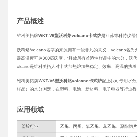
产品概述
维科美拓牌
WKT-V6型沃科烙volcano卡式炉
是江苏维科特仪器
沃科烙/volcano名字的来源拥有一段非凡的意义，volca
最高温度可达300摄氏度，*释放所有难溶性样品中的水分，沃
olcano是维科美拓人对卡式加热炉加热稳定、效率、高温的
维科美拓牌
WKT-V6型沃科烙volcano卡式炉
配上我司专用水分
样品）的水分测定，在塑料、电池、新材料、电子电器等行业得
应用领域
塑胶行业
乙烯、丙烯、氯乙烯、苯乙烯、聚酯切