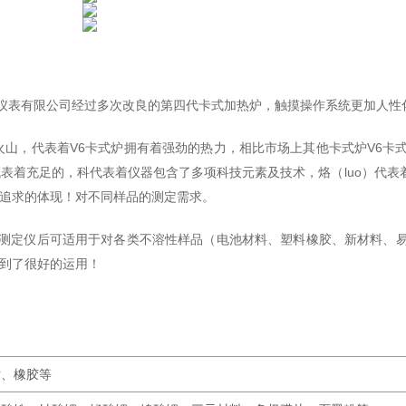
仪表有限公司经过多次改良的第四代卡式加热炉，触摸操作系统更加人性
no名为火山，代表着V6卡式炉拥有着强劲的热力，相比市场上其他卡式炉V6
代表着充足的，科代表着仪器包含了多项科技元素及技术，烙（luo）代表着
执着追求的体现！对不同样品的测定需求。
测定仪后可适用于对各类不溶性样品（电池材料、塑料橡胶、新材料、
到了很好的运用！
片、橡胶等