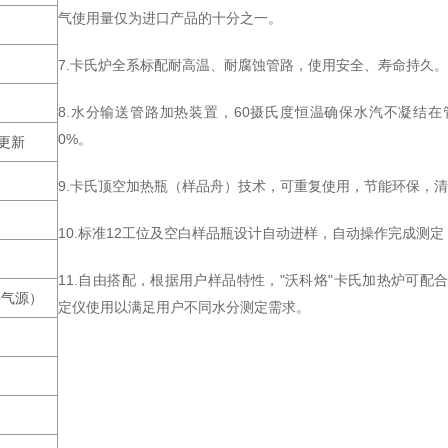
气使用量仅为进口产品的十分之一。
7.卡氏炉全系标配耐高温、耐腐蚀管路，使用安全、寿命持久。
8.水分输送管路加热装置，60摄氏度恒温确保水汽不凝结在
0%。
更新
9.卡氏顶空加热瓶（样品舟）技术，可重复使用，节能环保，
10.标准12工位及空白样品瓶设计自动进样，自动操作完成测定
11.自由搭配，根据用户样品特性，"沃科烙"卡氏加热炉可配
等气源）
定仪使用以满足用户不同水分测定需求。