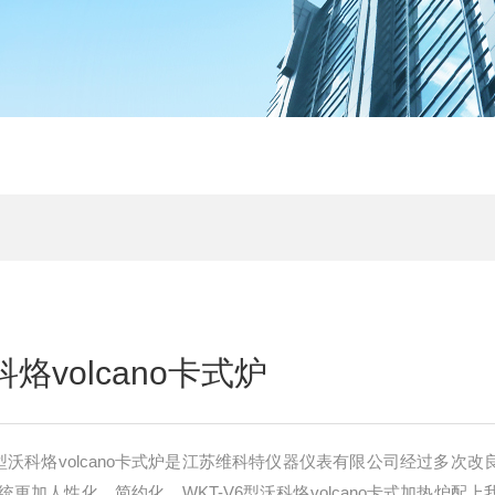
科烙volcano卡式炉
6型沃科烙volcano卡式炉是江苏维科特仪器仪表有限公司经过多次改
更加人性化、简约化。WKT-V6型沃科烙volcano卡式加热炉配上