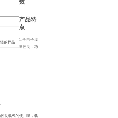
数
产品特
点
1.全电子流
缓慢的样品
量控制，稳
。
定。
确控制载气的使用量，载