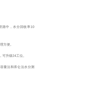
管路中，水分回收率10
清理方便。
，可升级24工位。
合容量法和库仑法水分测