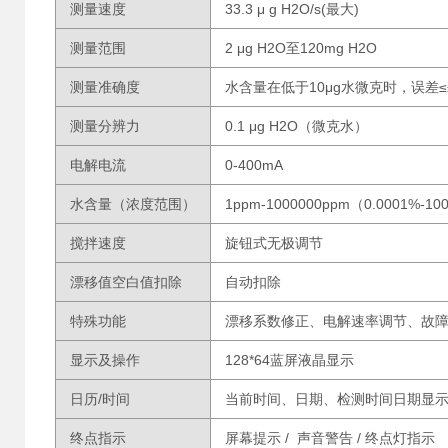
测量速度
33.3 μ g H2O/s(最大)
测量范围
2 μg H2O至120mg H2O
测量准确度
水含量在低于10μg水微克时，误差≤±2
测量分辨力
0.1 μg H2O（微克水）
电解电流
0-400mA
水含量（浓度范围）
1ppm-1000000ppm（0.0001%-1
搅拌速度
旋钮式无极调节
漂移值空白值扣除
自动扣除
特殊功能
漂移系数修正、电解速率调节、故
显示及操作
128*64蓝屏液晶显示
日历/时间
当前时间、日期、检测时间日期显
终点指示
屏幕提示 / 声音警告 / 终点灯指示