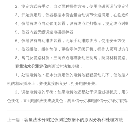
2、测定方式有手动、自动两种操作方法，使用电磁阀调节测定流
3、开始测定后，仪器根据水份含量自动调节快速滴定，在临近终
4、仪器有终点自动锁闭装置，设有终点红灯指示，测定终点时蜂
5、仪器内置无级调速电磁搅拌器;
6、仪器设有自动排废装置，无须手动排除废液，使用安全方便;
7、仪器维修、维护简便，更换零件无须开机，操作人员可以方便
8、阀门及管路材质：三向双通电磁驱动控制阀，防腐材料管路
容量法水分测定仪
的调试方法和步骤：
1、处理电解池：把水分测定仪的电解池轻轻晃动几下，使池瓶内
机的相应插座上，并使其接触良好，打开电解开关。
2、调整电解液的平衡：如果电解池还是处于深度过碘状态，用50
色变化，直到电解液变成淡黄色，测量信号灯和电解信号灯绿灯有指
上一篇：
容量法水分测定仪测定数据不的原因分析和处理方法