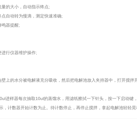
量的大小，自动指示终点;
点自动转为慢滴，测定快速准确;
鸣器提醒;
进行仪器维护操作;
。
壁上的水分被电解液充分吸收，然后把电解池放入夹持器中，打开搅拌开
ul进样器每次抽取10ul的蒸馏水，用滤纸擦拭一下针头，按一下启动
示，计数器开始计数为止。待计数停止，再停止搅拌，拿起电解池轻轻晃