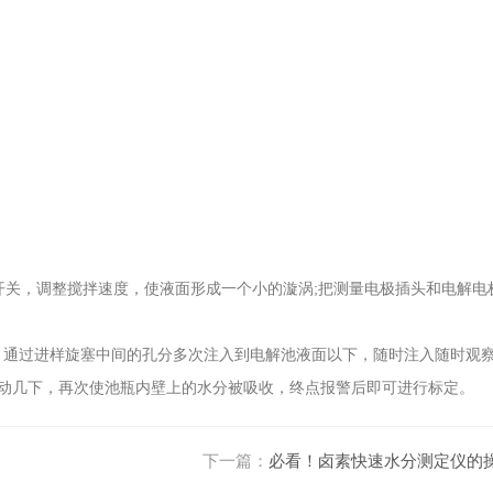
关，调整搅拌速度，使液面形成一个小的漩涡;把测量电极插头和电解电
键，通过进样旋塞中间的孔分多次注入到电解池液面以下，随时注入随时观
动几下，再次使池瓶内壁上的水分被吸收，终点报警后即可进行标定。
下一篇：
必看！卤素快速水分测定仪的