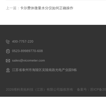
上一篇：
卡尔费休微量水分仪如何正确操作
400-7757-220
0523-89989770-608
sales@vicometer.com
江苏省泰州市海陵区吴陵南路光电产业园9栋
2026维科美拓科技（江苏）有限公司版权所有
备案号：苏ICP备202