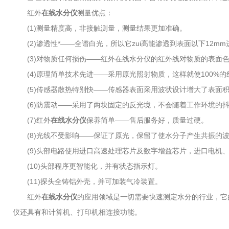
红外
在线水分仪
测量优点：
(1)测量精度高，非接触测量，测量结果更加准确。
(2)渗透性*——全谱白光，所以它zui高能渗透到表面以下12mm
(3)对物质任何损伤——红外在线水分仪的红外线对物质的表面色
(4)原理简单技术先进——采用原光照射物质，这样就使100%
(5)传感器散热特别快——传感器表面采用波状设计增大了表面
(6)防震动——采用了两块固定的反光境，不会随着工作环境的
(7)红外
在线水分仪
保养简单——售后服务好，质量过硬。
(8)光线不受影响——保证了原光，保留了使水分子产生共振的波
(9)头部电路使用进口高速处理芯片及数字增益芯片，进口电机
(10)头部程序更智能化，并有状态指示灯。
(11)探头全铸铝外壳，并可加装气冷装置。
红外
在线水分仪
的应用领域是一切需要快速测定水分的行业，它
仪还具有和计算机、打印机相连接功能。