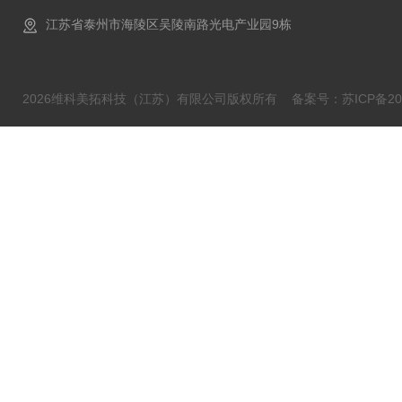
江苏省泰州市海陵区吴陵南路光电产业园9栋
2026维科美拓科技（江苏）有限公司版权所有
备案号：苏ICP备202