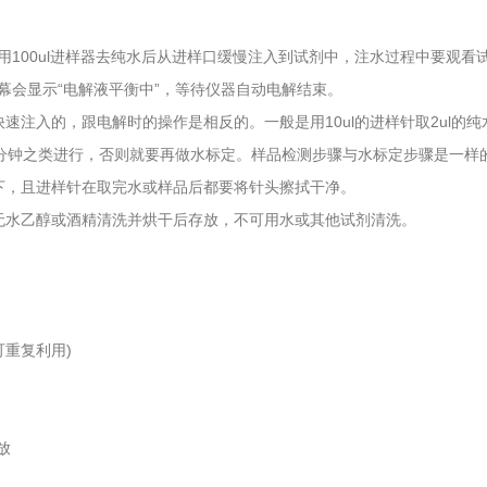
用100ul进样器去纯水后从进样口缓慢注入到试剂中，注水过程中要观看
幕会显示“电解液平衡中”，等待仪器自动电解结束。
注入的，跟电解时的操作是相反的。一般是用10ul的进样针取2ul的
在一分钟之类进行，否则就要再做水标定。样品检测步骤与水标定步骤是一样
，且进样针在取完水或样品后都要将针头擦拭干净。
水乙醇或酒精清洗并烘干后存放，不可用水或其他试剂清洗。
可重复利用)
放