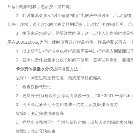
后放回电解电极，然后按下搅拌键。
2、此时屏幕会显示“测量短路”或者“电解液中碘过量”，此时需要
即停止注水，这个注水的过程要特别缓慢，此时按下电解键即可，屏
3、接下来是水标定。需要注意的事，这一步注入纯水的时候是快速
示在2000±100ug之间，此时便可进行样品检测。样品检测必须
4、以上所有进样针注水或者样品都需要将进样针插入到液面以下
5、若卡尔费休微量水分仪长时间不使用，需将试剂倒出，要用无
卡尔费休微量水分仪
故障排查方法：
故障1：测定过程重复性差，预滴定漂移值偏高
1、检查仪器气密性
2、更换分子筛(建议至少每两周跟换一次，200~300℃干燥24h
3、卡氏滴定液长期不使用造成不均匀，反复吸排液混匀
故障2：测定完成漂移值高
1、样品水分释放不*，可增加萃取时间，或加入溶剂辅助水分释
故障3：滴定无法结束