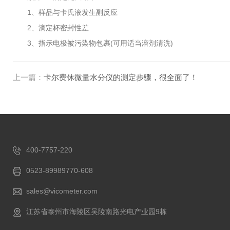
1、样品与卡氏液发生副反应
2、滴定杯密封性差
3、指示电极被污染物包裹(可用适当溶剂清洗)
上一篇：
卡尔费休微量水分仪的测定步骤，很全面了！
400-7757-220
0523-89989770-608
sales@vicometer.com
江苏省泰州市海陵区吴陵南路光电产业园9栋