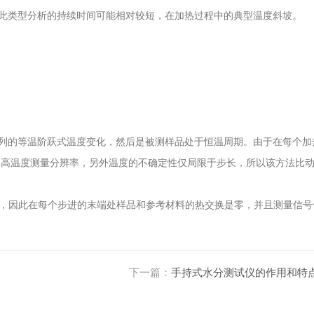
此类型分析的持续时间可能相对较短，在加热过程中的典型温度斜坡。
列的等温阶跃式温度变化，然后是被测样品处于恒温周期。由于在每个加
提高温度测量分辨率，另外温度的不确定性仅局限于步长，所以该方法比
，因此在每个步进的末端处样品和参考材料的热交换是零，并且测量信号
下一篇：
手持式水分测试仪的作用和特