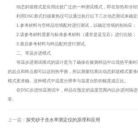
动态斜坡模式是应用比较广泛的一种测试模式，即在加热和冷却过
利用DSC差式扫描量热仪可以通过执行以下三次动态测试来确定
1.参考材料与空样品坩埚配对进行测试，以确定坩埚的热响应；
2.该参考材料需要与标准参考材料（通常是蓝宝石）进行比较；
3.最后参考材料与样品配对进行测试。
二、等温步进模式
等温步进测试模式的设计是为了确保在被测样品中出现热平衡时再
的起点和终点都可以达到热平衡，所以测量结果比动态斜坡模式要准
模式更准确。这种模式中温度分辨率与温度台阶的幅度成正比。
在DSC步进恒温测试中，样品在预定的温度范围内以步进间隔进
零。
上一篇：
探究砂子含水率测定仪的原理和应用