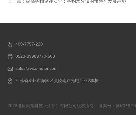
上一篇：
提高谷物储存安全：谷物水分仪的角色与发展趋势
400-7757-220
0523-89989770-608
sales@vicometer.com
江苏省泰州市海陵区吴陵南路光电产业园9栋
2026维科美拓科技（江苏）有限公司版权所有
备案号：苏ICP备202