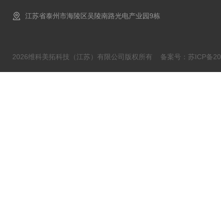
江苏省泰州市海陵区吴陵南路光电产业园9栋
2026维科美拓科技（江苏）有限公司版权所有
备案号：苏ICP备202