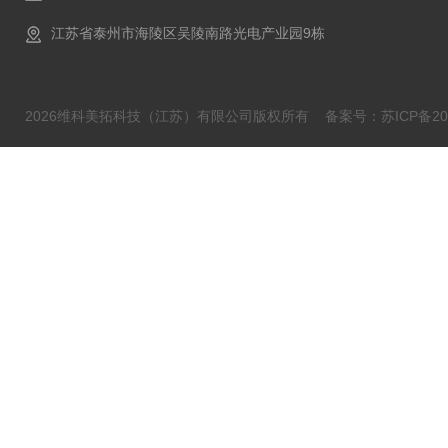
江苏省泰州市海陵区吴陵南路光电产业园9栋
2026维科美拓科技（江苏）有限公司版权所有
备案号：苏ICP备202