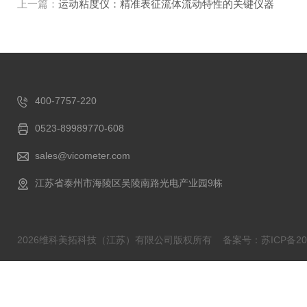
上一篇：
运动粘度仪：精准表征流体流动特性的关键仪器
400-7757-220
0523-89989770-608
sales@vicometer.com
江苏省泰州市海陵区吴陵南路光电产业园9栋
2026维科美拓科技（江苏）有限公司版权所有
备案号：苏ICP备202