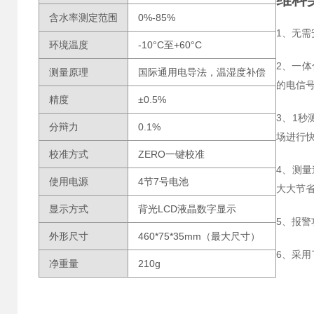
含水率测定范围
0%-85%
1、无
环境温度
-10°C至+60°C
2、一
测量原理
国际通用电导法，温湿度补偿
的电信
精度
±0.5%
3、1
分辩力
0.1%
场进行
校准方式
ZERO一键校准
4、测量
使用电源
4节7号电池
大大节
显示方式
背光LCD液晶数字显示
5、报
外形尺寸
460*75*35mm（最大尺寸）
6、采
净重量
210g