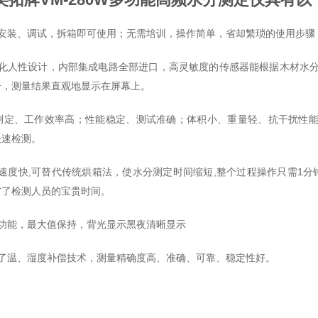
需安装、调试，拆箱即可使用；无需培训，操作简单，省却繁琐的使用步骤
体化人性设计，内部集成电路全部进口，高灵敏度的传感器能根据木材水
号，测量结果直观地显示在屏幕上。
秒测定、工作效率高；性能稳定、测试准确；体积小、重量轻、抗干扰性
快速检测。
速度快,可替代传统烘箱法，使水分测定时间缩短,整个过程操作只需1分
省了检测人员的宝贵时间。
警功能，最大值保持，背光显示黑夜清晰显示
用了温、湿度补偿技术，测量精确度高、准确、可靠、稳定性好。