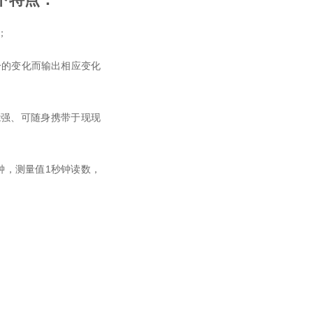
；
分的变化而输出相应变化
能强、可随身携带于现现
钟，测量值1秒钟读数，