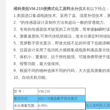
维科美拓VM-210
便携式化工原料水分仪
具有以下特点：
1.美国进口集成电路技术。采用了温、湿度补偿技术，
2、*的传感器设计及制作方法有超出一般的穿透能力。
3、专有的传感器技术较宽的工作范围，简单接触瞬时
4、测量速度快,可替代传统烘箱法，使水分测定时间缩
5、宽屏数字背光显示，即使光线不足的环境下也能清
6、仪器设计采用了低功耗大规模集成电路和液晶显示技术
7、体积小，重量轻、抗干扰性能强、可随身携带便于
8、报警功能，最大值保持。
9、根据不同的物种选择不同的代码，大大提高测量的
10、自动关机功能。
型 号：
VM-210
显示方式：
4位LCD液晶数字背光显示
化工原料
化工原
水分测量范围：
0-99%