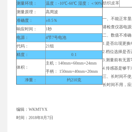
纺织皮革
测量环境：
温度：-10℃-60℃ 湿度：＜90%
测量原理：
高周波
一、不能正常显
准确度：
±0.5％
请检查仪器电源
响应时间：
1秒
二、数值不准确
电源：
4节7号电池
1.是否出现更
代码：
21组
2.档位选择是否
精度：
0.1
3.测量前有无置
主机：140mm×60mm×24mm
体积：
4.传感器是够干
手柄： 150mm×40mm×20mm
三、长时间不使
净重：
约210克
长时间不用，应
编辑：WKMTYX
时间：2018年8月7日