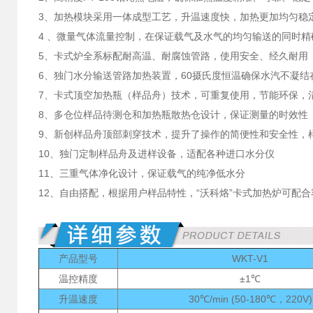
3、加热模块采用一体成型工艺，升温速度快，加热更加均匀稳
4 、微量气体流量控制，在保证载气及水气的均匀输送的同时
5、卡式炉全系标配耐高温、耐腐蚀管路，使用安全、经久耐用
6、独门水分输送管路加热装置，60摄氏度恒温确保水汽不凝
7、卡式顶空加热瓶（样品舟）技术，可重复使用，节能环保，
8、多仓位样品待测仓和加热瓶散热仓设计，保证测量的时效性
9、新创样品舟顶部刺穿技术，提升了操作的简便性和安全性，
10、独门定制样品舟及进样设备，适配各种进口水分仪
11、三重气体净化设计，保证载气的纯净低水分
12、自由搭配，根据用户样品特性，“沃科烙”卡式加热炉可配
产品型号
WKT-V1
温控精度
±1℃
升温速度
30℃/min (50-180℃，220V)