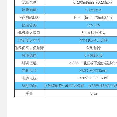
流量范围
0-160ml/min（0.1Mpa）
流量精度
0.1ml/min
样品瓶规格
10ml（5ml、20ml选配）
恒温管路
12V 5W
载气输入接口
3mm 快插接头
样品测定时间
平均40s至几分钟
漂移值空白值扣除
自动扣除
环境温度
5-40摄氏度
环境湿度
＜65%，湿度越干燥仪器越稳
主机尺寸
350*250*220mm
电源电压
220V 50HZ 150W
选配功能
不锈钢耐腐蚀耐高温管路，样品舟预加热功
重量
9Kg