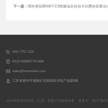
下一篇：
维科美拓牌WKT-C9绝缘油全自动卡尔费休容量法
400-7757-220
0523-89989770-608
sales@vicometer.com
江苏省泰州市海陵区吴陵南路光电产业园9栋
2026维科美拓科技（江苏）有限公司版权所有
备案号：苏ICP备202