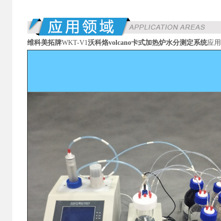
维科美拓牌
WKT-V1
沃科烙volcano卡式加热炉水分测定系统
应用