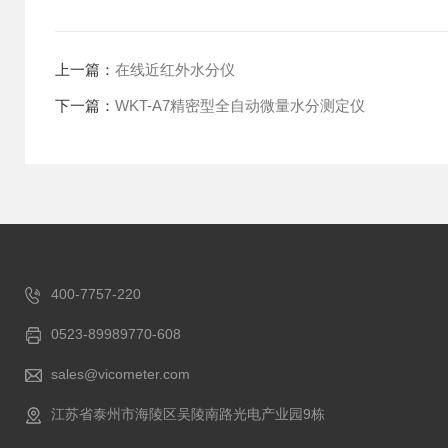
上一篇：
在线近红外水分仪
下一篇：
WKT-A7精密型全自动微量水分测定仪
400-7757-220
0523-89989770-608
sales@vicometer.com
江苏省泰州市海陵区吴陵南路光电产业园9栋