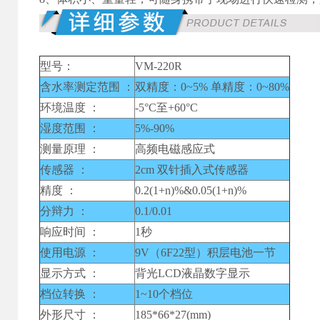
型号：
VM-220R
含水率测定范围 ：
双精度：0~5% 单精度：0~80%
环境温度 ：
-5°C至+60°C
湿度范围 ：
5%-90%
测量原理 ：
高频电磁感应式
传感器 ：
2cm 双针插入式传感器
精度 ：
0.2(1+n)%&0.05(1+n)%
分辩力 ：
0.1/0.01
响应时间 ：
1秒
使用电源 ：
9V（6F22型）积层电池一节
显示方式 ：
背光LCD液晶数字显示
档位转换 ：
1~10个档位
外形尺寸 ：
185*66*27(mm)