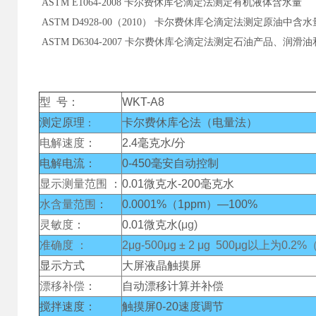
ASTM E1064-2008 卡尔费休库仑滴定法测定有机液体含水量
ASTM D4928-00（2010） 卡尔费休库仑滴定法测定原油中含水
ASTM D6304-2007 卡尔费休库仑滴定法测定石油产品、
型 号：
WKT-A8
测定原理
卡尔费休库仑法（电量法）
：
电解速度
：
2.4毫克水/分
电解电流
：
0-450毫安自动控制
显示测量范围
：
0.01微克水-200毫克水
水含量范围
：
0.0001%（1ppm）—100%
灵敏度
：
0.01微克水(
μg
)
准确度
：
2μg-500μg ± 2 μg 500μg以上为0
显示方式
大屏液晶触摸屏
漂移补偿
：
自动漂移计算并补偿
搅拌速度：
触摸屏0-20速度调节