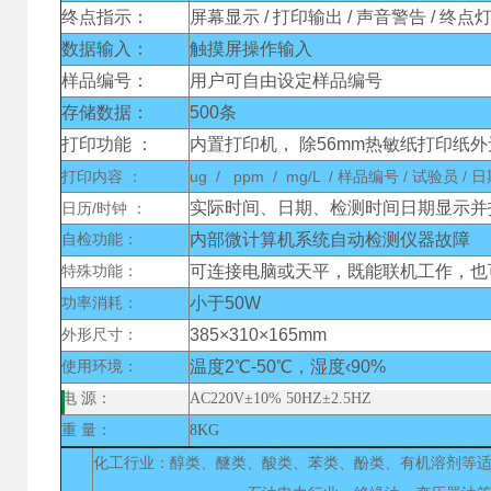
终点指示：
屏幕显示 / 打印输出 / 声音警告 / 终点
数据输入：
触摸屏操作输入
样品编号：
用户可自由设定样品编号
存储数据：
500条
打印功能 ：
内置打印机， 除56mm热敏纸打印纸
打印内容 ：
ug / ppm / mg/L / 样品编号 / 试验员 / 
实际时间、日期、检测时间日期显示并
日历/时钟
：
内部微计算机系统自动检测仪器故障
自检功能：
可连接电脑或天平，既能联机工作，也
特殊功能：
小于50W
功率消耗：
385×310×165mm
外形尺寸：
温度2℃-50℃，湿度‹90%
使用环境：
电 源：
AC220V±10% 50HZ±2.5HZ
重 量：
8KG
化工行业：醇类、醚类、酸类、苯类、酚类、有机溶剂等