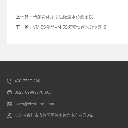
上一篇：
卡尔费休库伦法微量水分测定仪
下一篇：
VM-5S食品VM-5S卤素快速水分测定仪
400-7757-220
0523-89989770-608
sales@vicometer.com
江苏省泰州市海陵区吴陵南路光电产业园9栋