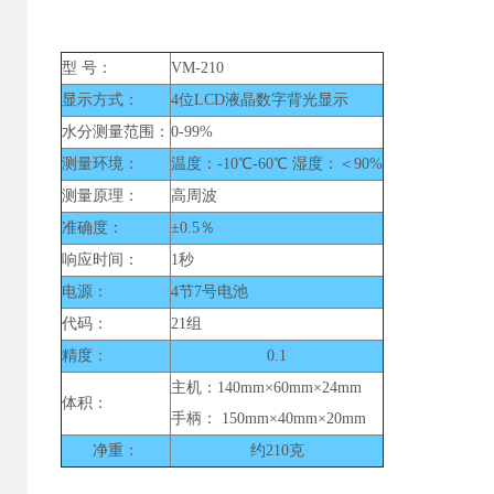
型 号：
VM-210
显示方式：
4位LCD液晶数字背光显示
水分测量范围：
0-99%
测量环境：
温度：-10℃-60℃ 湿度：＜90%
测量原理：
高周波
准确度：
±0.5％
响应时间：
1秒
电源：
4节7号电池
代码：
21组
精度：
0.1
主机：140mm×60mm×24mm
体积：
手柄： 150mm×40mm×20mm
净重：
约210克