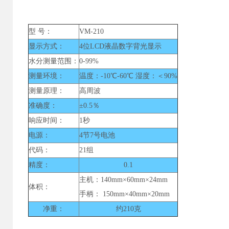
型 号：
VM-210
显示方式：
4位LCD液晶数字背光显示
水分测量范围：
0-99%
测量环境：
温度：-10℃-60℃ 湿度：＜90%
测量原理：
高周波
准确度：
±0.5％
响应时间：
1秒
电源：
4节7号电池
代码：
21组
精度：
0.1
主机：140mm×60mm×24mm
体积：
手柄： 150mm×40mm×20mm
净重：
约210克