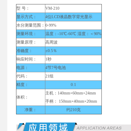
型 号：
VM-210
显示方式：
4位LCD液晶数字背光显示
水分测量范围：
0-99%
测量环境：
温度：-10℃-60℃ 湿度：＜90%
测量原理：
高周波
准确度：
±0.5％
响应时间：
1秒
电源：
4节7号电池
代码：
21组
精度：
0.1
主机：140mm×60mm×24mm
体积：
手柄： 150mm×40mm×20mm
净重：
约210克