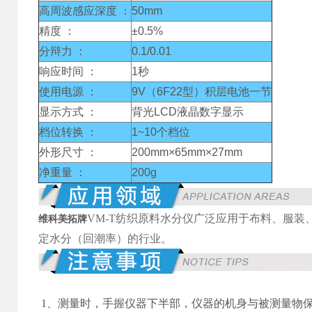
高周波感应深度 ：
50mm
精度 ：
±0.5%
分辩力 ：
0.1/0.01
响应时间 ：
1秒
使用电源 ：
9V（6F22型）积层电池一节
显示方式 ：
背光LCD液晶数字显示
档位转换 ：
1~10个档位
外形尺寸 ：
200mm×65mm×27mm
净重量 ：
200g
VM-T纺织原料水分仪广泛应用于布料、服
维科美拓牌
定水分（回潮率）的行业。
1、
测量时，手握仪器下半部，仪器的机身与被测量物