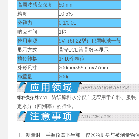
高周波感应深度 ：
50mm
精度 ：
±0.5%
分辩力 ：
0.1/0.01
响应时间 ：
1秒
使用电源 ：
9V（6F22型）积层电池一节
显示方式 ：
背光LCD液晶数字显示
档位转换 ：
1~10个档位
外形尺寸 ：
200mm×65mm×27mm
净重量 ：
200g
VM-T纺织原料水分仪广泛应用于布料、服
维科美拓牌
定水分（回潮率）的行业。
1、
测量时，手握仪器下半部，仪器的机身与被测量物