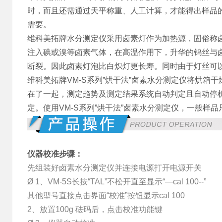
时，而且还需通过天平称重、人工计算，才能得出样品
需要。
维科美拓牌水分测定仪采用卤素灯作为加热源，固俗称卤
注入碘或溴等卤素气体，在高温作用下，升华的钨丝与
断裂。因此卤素灯泡比白炽灯更长寿。同时由于灯丝可
维科美拓牌VM-S系列”烘干法”卤素水分测定仪将烘
在了一起，测定趋势及测定结果系统自动判定且自动停
定。使用VM-S系列”烘干法”卤素水分测定仪，一般
仪器校准
步骤：
先组装好卤素水分测定仪并连接电源打开电源开关
Ø 1、VM-5S长按“TAL”不松开直至显示“—cal 100--”
其他型号直接点击界面“校准”按钮显示cal 100
2、放置100g 砝码后，点击校准功能键