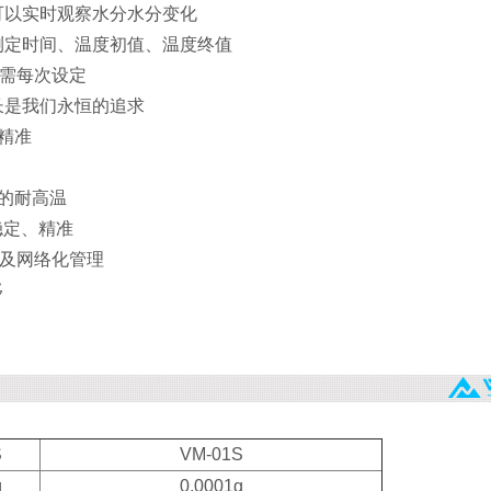
可以实时观察水分水分变化
测定时间、温度初值、温度终值
无需每次设定
长是我们永恒的追求
精准
正的耐高温
稳定、精准
C及网络化管理
移
S
VM-01S
g
0.0001g