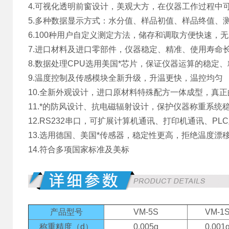
4.可视化透明前窗设计，美观大方，在仪器工作过程中
5.多种数据显示方式：水分值、样品初值、样品终值、
6.100种用户自定义测定方法，储存和调取方便快速，
7.进口材料及进口零部件，仪器稳定、精准、使用寿命
8.数据处理CPU选用美国*芯片，保证仪器运算的稳定、
9.温度控制及传感模块全新升级，升温更快，温控均匀
10.全新外观设计，进口原材料特殊配方一体成型，真
11.*的防风设计、抗电磁辐射设计，保护仪器称重系统
12.RS232串口，可扩展计算机通讯、打印机通讯、PL
13.选用德国、美国*传感器，稳定性更高，拒绝温度漂
14.符合多项国家标准及美标
产品型号
VM-5S
VM-1
称重精度（d）
0.005g
0.001