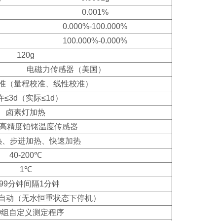
0.001%
0.000%-100.000%
100.000%-0.000%
120g
电磁力传感器（美国）
准（量程校准、线性校准）
许≤3d（实际≤1d）
卤素灯加热
00高精度铂铑温度传感器
热、步进加热、快速加热
40-200℃
1℃
-99分钟间隔1分钟
自动（无水恒重状态下停机）
00组自定义测定程序