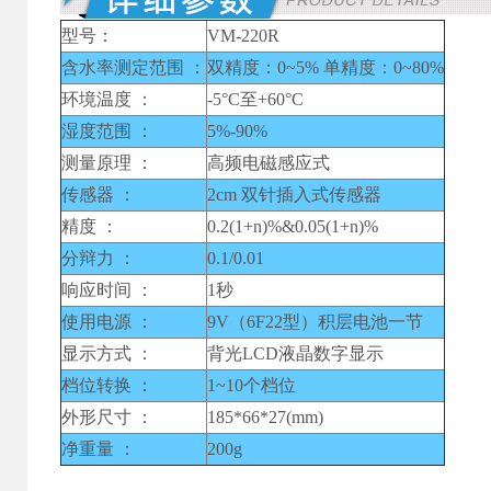
型号：
VM-220R
含水率测定范围 ：
双精度：0~5% 单精度：0~80%
环境温度 ：
-5°C至+60°C
湿度范围 ：
5%-90%
测量原理 ：
高频电磁感应式
传感器 ：
2cm 双针插入式传感器
精度 ：
0.2(1+n)%&0.05(1+n)%
分辩力 ：
0.1/0.01
响应时间 ：
1秒
使用电源 ：
9V（6F22型）积层电池一节
显示方式 ：
背光LCD液晶数字显示
档位转换 ：
1~10个档位
外形尺寸 ：
185*66*27(mm)
净重量 ：
200g