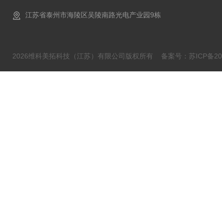
江苏省泰州市海陵区吴陵南路光电产业园9栋
2026维科美拓科技（江苏）有限公司版权所有
备案号：苏ICP备202