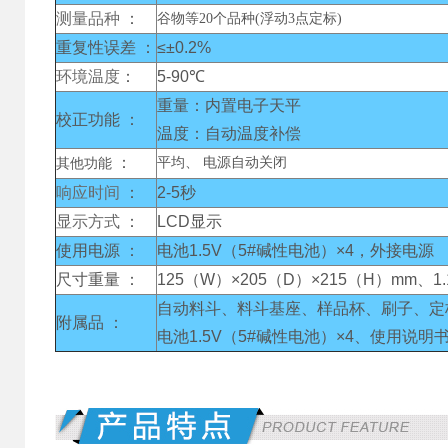
测量品种
：
谷物等20个品种(浮动3点定标)
重复性误差 ：
≤±0.2%
环境温度
：
5-90℃
重量：内置电子天平
校正功能 ：
温度：自动温度补偿
：
平均、 电源自动关闭
其他功能
响应时间
：
2-5秒
显示方式
：
LCD显示
使用电源 ：
电池1.5V（5#碱性电池）×4，外接电源
尺寸重量 ：
125（W）×205（D）×215（H）mm、1.
自动料斗、料斗基座、样品杯、刷子、定
附属品 ：
电池1.5V（5#碱性电池）×4、使用说