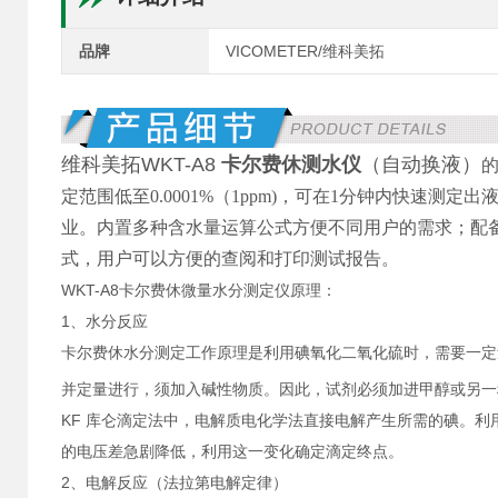
品牌
VICOMETER/维科美拓
维科美拓WKT-A8
卡尔费休测水
仪
（自动换液）
定范围低至0.0001%（1ppm)，可在1分钟内快速
业。内置多种含水量运算公式方便不同用户的需求；配
式，用户可以方便的查阅和打印测试报告。
WKT-A8卡尔费休微量水分测定仪原理：
1、水分反应
卡尔费休水分测定工作原理是利用碘氧化二氧化硫时，需要一定
并定量进行，须加入碱性物质。因此，试剂必须加进甲醇或另一
KF 库仑滴定法中，电解质电化学法直接电解产生所需的碘。利
的电压差急剧降低，利用这一变化确定滴定终点。
2、电解反应（法拉第电解定律）