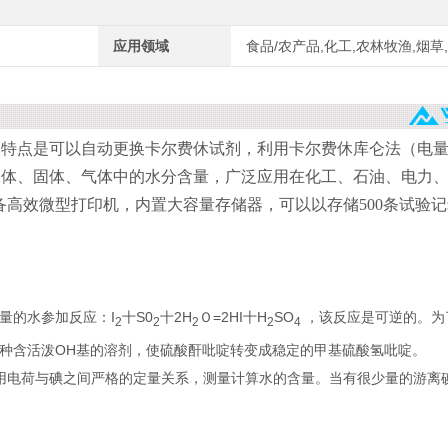
应用领域
食品/农产品,化工,农林牧渔,烟草
的特点是可以自动更换卡尔费休试剂，利用卡尔费休库仑法（电
测定出液体、固体、气体中的水分含量，广泛应用在化工、石油、电力
备高效微型打印机，
内置大容量存储器，可以以存储500条试验
量的水参加反应：I
十S0
十2H
Ｏ=2HI十H
SO
，该反应是可逆的。为
2
2
2
2
4
种含活泼OH基的溶剂，使硫酸酐吡啶转变成稳定的甲基硫酸氢吡啶。
用电荷与碘之间严格的定量关系，测量计算水的含量。当有很少量的游离碘