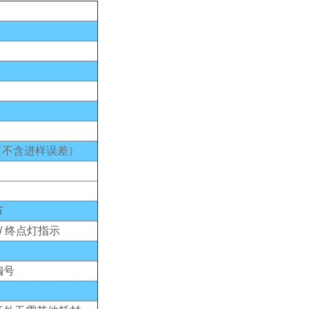
.2%（不含进样误差）
节
 / 终点灯指示
编号