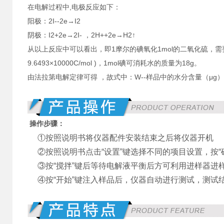
在电解过程中,电极反应如下：
阳极：2I--2e→I2
阴极：I2+2e→2I- ，2H++2e→H2↑
从以上反应中可以看出，即1摩尔的碘氧化1mol的二氧化硫，需要1m
9.6493×10000C/mol )，1mol碘可消耗水的质量为18g。
由法拉第电解定律可得 ，故式中：W--样品中的水分含量（μg）；
操作步骤：
①按照说明书将仪器配件安装结束之后将仪器开机
②按照说明书点击“设置”键选择不同的项目设置，按“
③按“搅拌”键后等待电解液平衡后方可利用进样器进
④按“开始”键注入样品后，仪器自动进行测试，测试结