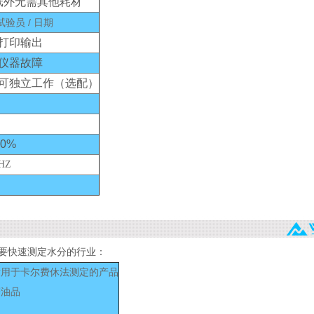
纸外无需其他耗材
 试验员 / 日期
打印输出
仪器故障
可独立工作（选配）
0%
5HZ
要快速测定水分的行业：
适用于卡尔费休法测定的产品
等油品