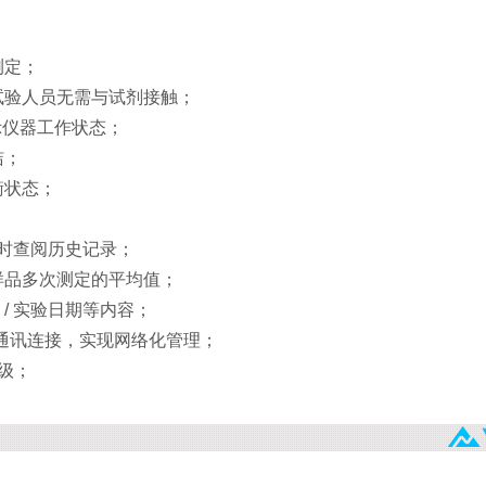
测定；
试验人员无需与试剂接触；
显示仪器工作状态；
洁；
衡状态；
随时查阅历史记录；
样品多次测定的平均值；
名称 / 实验日期等内容；
微机通讯连接，实现网络化管理；
级；