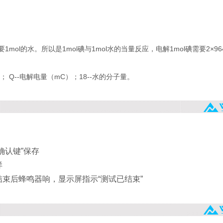
ol的水。所以是1mol碘与1mol水的当量反应，电解1mol碘需要2×96
 Q--电解电量（mC）；18--水的分子量。
确认键”保存
样
束后蜂鸣器响，显示屏指示“测试已结束”