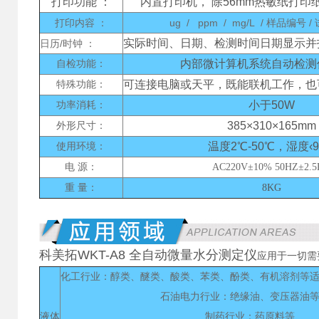
打印功能 ：
内置打印机， 除56mm热敏纸打印
打印内容 ：
ug / ppm / mg/L / 样品编号 /
实际时间、日期、检测时间日期显示并
日历/时钟
：
内部微计算机系统自动检测
自检功能：
可连接电脑或天平，既能联机工作，也
特殊功能：
小于50W
功率消耗：
385×310×165mm
外形尺寸：
温度2℃-50℃，湿度‹9
使用环境：
电 源：
AC220V±10% 50HZ±2.
重 量：
8KG
科美拓WKT-A8 全自动微量水分测定仪
应用于一切需
化工行业：醇类、醚类、酸类、苯类、酚类、有机溶剂等
石油电力行业：绝缘油、变压器油
液体
制药行业：药原料等