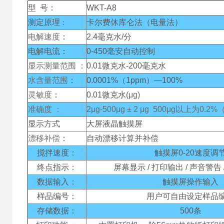
型 号：
WKT-A8
测定原理
卡尔费休库仑法（电量法）
：
电解速度
：
2.4毫克水/分
电解电流
：
0-450毫安自动控制
显示测量范围
：
0.01微克水-200毫克水
水含量范围
：
0.0001%（1ppm）—100%
灵敏度
：
0.01微克水(
μg
)
准确度
：
2μg-500μg ± 2 μg 500μg以上为0
显示方式
大屏液晶触摸屏
漂移补偿
：
自动漂移计算并补偿
搅拌速度：
触摸屏0-20速度调
终点指示：
屏幕显示 / 打印输出 / 声音警告
数据输入：
触摸屏操作输入
样品编号：
用户可自由设定样品
存储数据：
500条