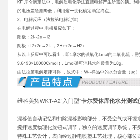
KF
库仑滴定法中，电解质电化学法直接电解产生所需的碘。利用
的电压差急剧降低，利用这一变化确定滴定终点。
2
、电解反应（法拉第电解定律）
在电解过程中,电极反应如下：
阳极：2I--2e→I2
阴极：I2+2e→2I- ，2H++2e→H2↑
从以上反应中可以看出，即1摩尔的碘氧化1mol的二氧化硫，需要1m
9.6493×10000C/mol )，1mol碘可消耗水的质量为18g。
由法拉第电解定律可得 ，故式中：W--样品中的水分含量（μg）；
维科美拓WKT-A2“入门型”
卡尔费休库伦水分测试
漂移值自动记忆和扣除漂移影响部分，不受空气或环境
搅拌速度物理化旋钮式调节，独立的速度调节系统，不
特殊工艺设计，表面经过静电喷塑工艺处理，核心部位