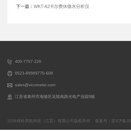
下一篇：
WKT-A2卡尔费休微水分析仪
400-7757-220
0523-89989770-608
sales@vicometer.com
江苏省泰州市海陵区吴陵南路光电产业园9栋
2026维科美拓科技（江苏）有限公司版权所有
备案号：苏ICP备202