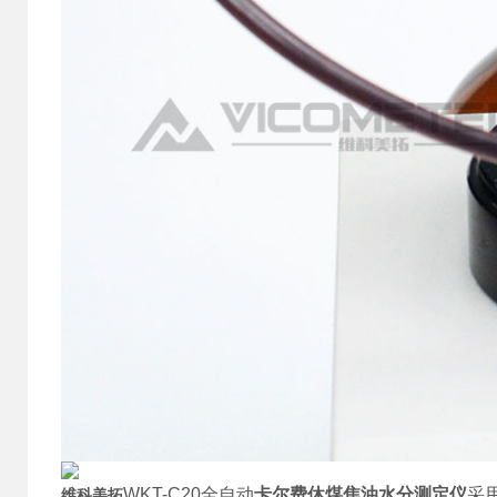
WKT-C20全自动
卡尔费休煤焦油水分测定仪
采
维科美拓