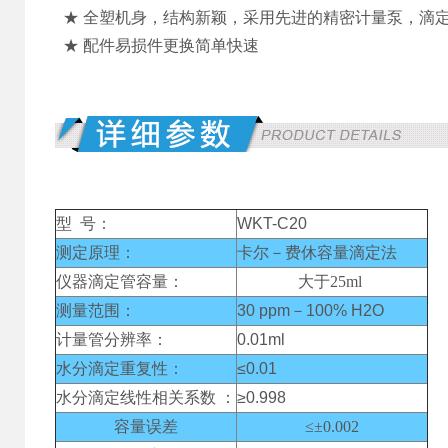
★ 全塑机身，结构新颖，
采用先进的精密计量泵，滴
★ 配件易损件更换简单快速
型 号：
WKT-C20
测定原理：
卡尔－费休容量滴定法
仪器滴定管容量：
大于25ml
测量范围：
30 ppm－100% H2O
计量管分辨率：
0.01ml
水分滴定重复性：
≤0.01
水分滴定线性相关系数 ：
≥0.998
容量误差
≤±0.002