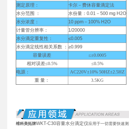
测定原理：
卡尔－费休容量滴定法
水分范围 ：
水份量：0.01－500 mg H2O
水分浓度：
10 ppm－100% H2O
计量管分辨率：
1/20000
水分滴定重复性：
≤0.005
水分滴定线性相关系数 ：
≥0.999
容量误差
≤±0.0005
相对误差≤0.5%
≤0.5%
电源：
AC220V±10% 50HZ±2.5HZ
重 量：
3.5KG
WKT-C30容量水分滴定仪
维科美拓牌
应用于一切需要快速测