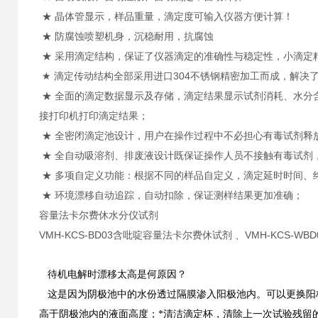
★ 晶体管显示，样品重量，滴定度可输入仪器方便计算！
★ 防腐蚀喷塑机身，沉稳耐用，抗腐蚀
★ 采用滴定结构，保证了仪器滴定的准确性与稳定性，小滴定精度
★ 滴定传动结构全部采用进口304不锈钢精密加工而成，解决
★ 全面的滴定数据显示及存储，滴定结果显示试剂消耗、水分
接打印机打印滴定结果；
★ 全密闭滴定池设计，用户在操作过程中不必担心有毒试剂释
★ 全自动吸溶剂、排废液设计既保证操作人员不接触有毒试剂
★ 多项自定义功能：根据不同的样品自定义，滴定延时时间、
★ 环境漂移自动追踪，自动扣除，保证测样结果更加准确；
容量法卡尔费休水分仪试剂
VMH-KCS-BD03含吡啶容量法卡尔费休试剂 、VMH-KCS-
待机电解时漂移太高是何原因？
这是因为阴极池中的水份透过隔膜渗入阳极池内。可以更换阳
高于阴极池内的液面高度；*清洁滴定杯，清除上一次试验残留