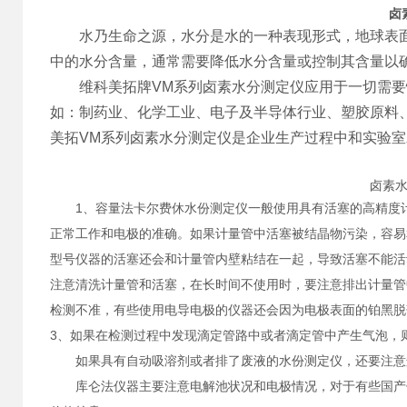
卤
水乃生命之源，水分是水的一种表现形式，地球表面7
中的水分含量，通常需要降低水分含量或控制其含量以
维科美拓牌VM系列卤素水分测定仪应用于一切需要
如：制药业、化学工业、电子及半导体行业、塑胶原料
美拓VM系列卤素水分测定仪是企业生产过程中和实验
卤素
1、容量法卡尔费休水份测定仪一般使用具有活塞的高精度计
正常工作和电极的准确。如果计量管中活塞被结晶物污染，容易
型号仪器的活塞还会和计量管内壁粘结在一起，导致活塞不能活
注意清洗计量管和活塞，在长时间不使用时，要注意排出计量管
检测不准，有些使用电导电极的仪器还会因为电极表面的铂黑脱
3、如果在检测过程中发现滴定管路中或者滴定管中产生气泡，
如果具有自动吸溶剂或者排了废液的水份测定仪，还要注意连
库仑法仪器主要注意电解池状况和电极情况，对于有些国产仪