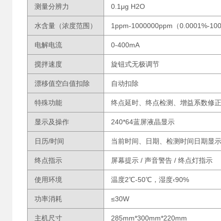
测量分辨力
0.1μg H2O
水含量（浓度范围）
1ppm-1000000ppm（0.0001%-1
电解电流
0-400mA
搅拌速度
旋钮式无极调节
漂移值空白值扣除
自动扣除
特殊功能
终点延时、终点检测、增益系数修
显示及操作
240*64蓝屏液晶显示
日历/时间
当前时间、日期、检测时间日期显
终点指示
屏幕提示 / 声音警告 / 终点灯指示
使用环境
温度2℃-50℃，湿度‹90%
功率消耗
≤30W
主机尺寸
285mm*300mm*220mm