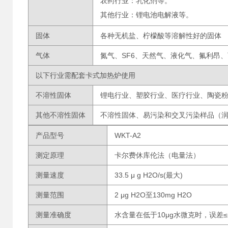
农药行业：乳化剂等。
其他行业：锂电池电解液等。
固体
各种无机盐、柠檬酸等溶解性好的固体
气体
氮气、SF6、天然气、液化气、氟利昂
以下行业需配套卡式加热炉使用
不溶性固体
锂电行业、塑胶行业、医疗行业、陶瓷
其他不溶性固体
不溶性固体、易污染和交叉污染样品（
产品型号
WKT-A2
测定原理
卡尔费休库伦法（电量法）
测量速度
33.5 μ g H2O/s(最大)
测量范围
2 μg H2O至130mg H2O
测量准确度
水含量在低于10μg水微克时，误差≤±2