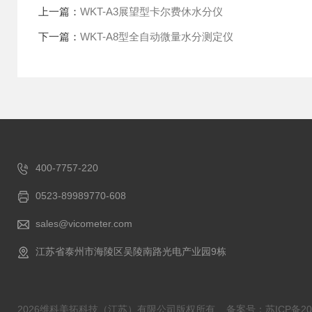
上一篇：
WKT-A3展望型卡尔费休水分仪
下一篇：
WKT-A8型全自动微量水分测定仪
400-7757-220
0523-89989770-608
sales@vicometer.com
江苏省泰州市海陵区吴陵南路光电产业园9栋
2026维科美拓科技（江苏）有限公司版权所有
备案号：苏ICP备202