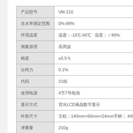
产品型号
VM-210
含水率测定范围
0%-99%
环境温度
温度：-10℃-60℃ 湿度：＜90%
测量原理
高周波
精度
±0.5％
分辩力
0.1%
代码
21组
使用电源
4节7号电池
显示方式
背光LCD液晶数字显示
外形尺寸
主机：140mm×60mm×24mm手柄： 44
净重量
210g