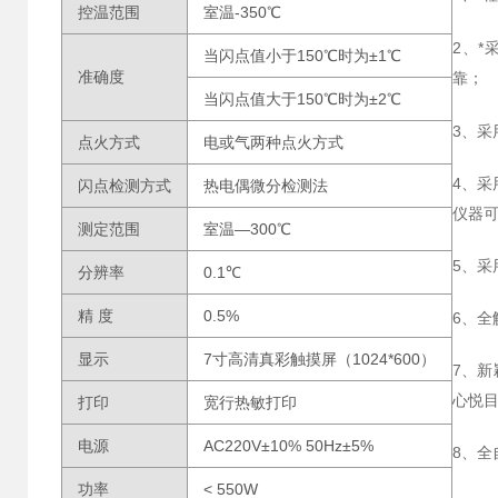
控温范围
室温-350℃
2、
*
当闪点值小于150℃时为±1℃
准确度
靠；
当闪点值大于150℃时为±2℃
3、采
点火方式
电或气两种点火方式
4、
闪点检测方式
热电偶微分检测法
仪器
测定范围
室温—300℃
5、采
分辨率
0.1℃
精 度
0.5%
6、
显示
7寸高清真彩触摸屏（1024*600）
7、
心悦
打印
宽行热敏打印
电源
AC220V±10% 50Hz±5%
8、
功率
< 550W