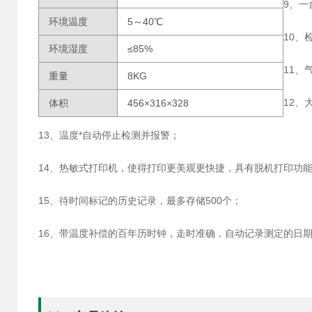
9、
环境温度
5～40℃
10、
环境湿度
≤85%
11、
重量
8KG
12、
体积
456×316×328
13、温度*自动停止检测并报警；
14、热敏式打印机，使得打印更美观更快捷，具有脱机打印功
15、待时间标记的历史记录，最多存储500个；
16、带温度补偿的百年历时钟，走时准确，自动记录测定的日期